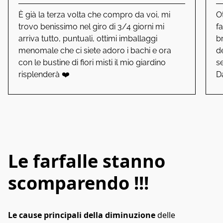
È già la terza volta che compro da voi, mi
O
trovo benissimo nel giro di 3/4 giorni mi
fa
arriva tutto, puntuali, ottimi imballaggi
br
menomale che ci siete adoro i bachi e ora
d
con le bustine di fiori misti il mio giardino
s
risplenderà ❤️
D
Le farfalle stanno
scomparendo !!!
Le cause principali della diminuzione
 delle 