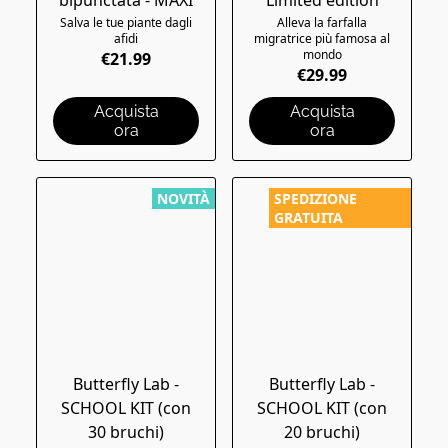
bipunctata - MAXI
Limited edition
Salva le tue piante dagli
Alleva la farfalla
afidi
migratrice più famosa al
mondo
€21.99
€29.99
Acquista
Acquista
ora
ora
NOVITÀ
SPEDIZIONE
GRATUITA
Butterfly Lab -
Butterfly Lab -
SCHOOL KIT (con
SCHOOL KIT (con
30 bruchi)
20 bruchi)