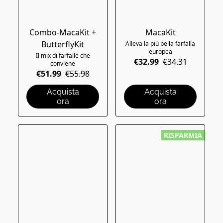
Combo-MacaKit +
MacaKit
ButterflyKit
Alleva la più bella farfalla
europea
Il mix di farfalle che
€32.99
€34.31
conviene
€51.99
€55.98
Acquista
Acquista
ora
ora
RISPARMIA