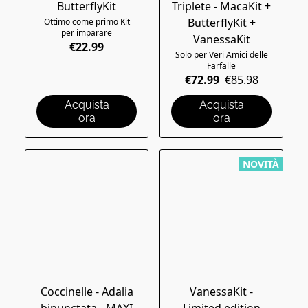
ButterflyKit
Triplete - MacaKit +
ButterflyKit +
Ottimo come primo Kit
per imparare
VanessaKit
€22.99
Solo per Veri Amici delle
Farfalle
€72.99
€85.98
Acquista
Acquista
ora
ora
NOVITÀ
Coccinelle - Adalia
VanessaKit -