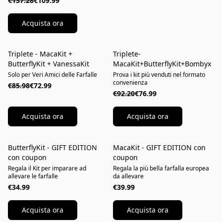
€137.28
€109.99
Acquista ora
Triplete - MacaKit +
Triplete-
RISPARMIA
RISPARMIA
ButterflyKit + VanessaKit
MacaKit+ButterflyKit+Bombyx
Solo per Veri Amici delle Farfalle
Prova i kit più venduti nel formato
convenienza
€85.98
€72.99
€92.20
€76.99
Acquista ora
Acquista ora
ButterflyKit - GIFT EDITION
MacaKit - GIFT EDITION con
KIT REGALO
KIT REGALO
con coupon
coupon
Regala il Kit per imparare ad
Regala la più bella farfalla europea
allevare le farfalle
da allevare
€34.99
€39.99
Acquista ora
Acquista ora