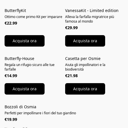
ButterflyKit
VanessaKit - Limited edition
NOVITÀ
Ottimo come primo Kit per imparare
Alleva la farfalla migratrice più
famosa al mondo
€22.99
€29.99
Acquista ora
Acquista ora
Butterfly-House
Casetta per Osmie
NOVITÀ
Regala un rifugio sicuro alle tue
Aiuta gli impollinatori e la
farfalle
biodiversità
€14.99
€21.98
Acquista ora
Acquista ora
Bozzoli di Osmia
NOVITÀ
Perfetti per impollinare i fiori del tuo giardino
€19.99