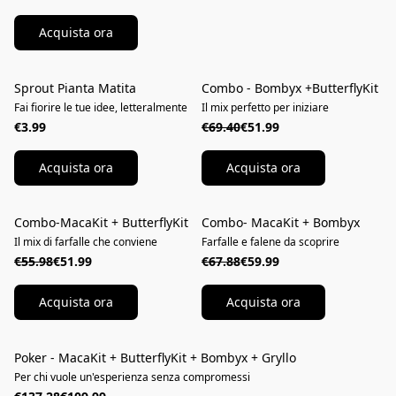
Acquista ora
Sprout Pianta Matita
Combo - Bombyx +ButterflyKit
RISPARMIA
Fai fiorire le tue idee, letteralmente
Il mix perfetto per iniziare
€3.99
€69.40
€51.99
Acquista ora
Acquista ora
Combo-MacaKit + ButterflyKit
Combo- MacaKit + Bombyx
SPEDIZIONE GRATUITA
RISPARMIA
Il mix di farfalle che conviene
Farfalle e falene da scoprire
€55.98
€51.99
€67.88
€59.99
Acquista ora
Acquista ora
Poker - MacaKit + ButterflyKit + Bombyx + Gryllo
RISPARMIA
Per chi vuole un'esperienza senza compromessi