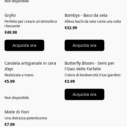
Non disponibile
Gryllo
Bombyx - Baco da seta
NOVITÀ
Perfetto per creare un'atmosfera
Alleva bachi da seta come una volta
rilassante
€32.99
€49.98
Acquista ora
Acquista ora
Candela artigianale in cera
Butterfly Bloom - Semi per
NOVITÀ
NOVITÀ
d’api
l'Oasi delle Farfalle
Realizzata a mano
Colora di biodiversità il tuo giardino
€5.99
€3.99
Acquista ora
Non disponibile
Miele di Fiori
Una dolcezza potentissima
€7.99